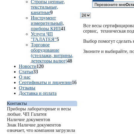
Стропы цепные,
Перезвоните мне
Ост
текстильные,
канатные
9
Инструмент
измерительный,
Все весы сертифицирова
приборы КИП
41
сервис, техническая по
Услуги ЧП
"ГАЛАТЕЯ"
5
Выбор помогут сделать
Торговое
оборудование
Звоните и выбирайте, п
(стеллажи, витрины,
детекторы валют)
48
Новости
120
Статьи
33
О нас
Сертификаты и лицензии
16
Отзывы
Доставка и оплата
Контакты
Приборы лабораторные и весы
любые. ЧП Галатея
Наличие документов
Знак
Наличие документов
означает, что компания загрузила