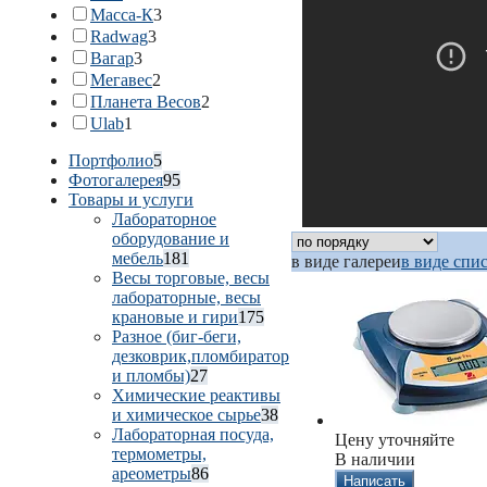
Масса-К
3
Radwag
3
Вагар
3
Мегавес
2
Планета Весов
2
Ulab
1
Портфолио
5
Фотогалерея
95
Товары и услуги
Лабораторное
оборудование и
мебель
181
в виде галереи
в виде спи
Весы торговые, весы
лабораторные, весы
крановые и гири
175
Разное (биг-беги,
дезковрик,пломбиратор
и пломбы)
27
Химические реактивы
и химическое сырье
38
Лабораторная посуда,
Цену уточняйте
термометры,
В наличии
ареометры
86
Написать