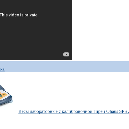
ска
Весы лабораторные с калибровочной гирей Ohaus SPS 