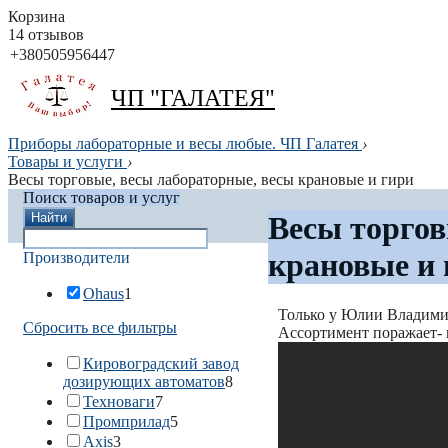
Корзина
14 отзывов
+380505956447
ЧП "ГАЛАТЕЯ"
Приборы лабораторные и весы любые. ЧП Галатея
›
Товары и услуги
›
Весы торговые, весы лабораторные, весы крановые и гири
Поиск товаров и услуг
Найти
Весы торгов
крановые и 
Производители
Ohaus
1
Только у Юлии Владимир
Сбросить все фильтры
Ассортимент поражает- 
Кировоградский завод
дозирующих автоматов
8
Техноваги
7
Промприлад
5
Axis
3