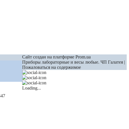
Сайт создан на платформе Prom.ua
Приборы лабораторные и весы любые. ЧП Галатея |
Пожаловаться на содержимое
Loading...
447