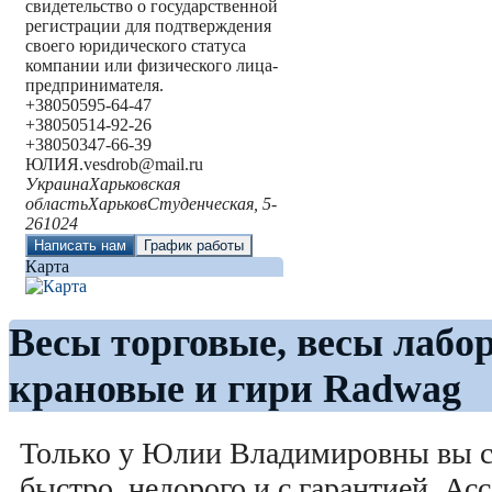
свидетельство о государственной
регистрации для подтверждения
своего юридического статуса
компании или физического лица-
предпринимателя.
+380
50
595-64-47
+380
50
514-92-26
+380
50
347-66-39
ЮЛИЯ
.vesdrob@mail.ru
Украина
Харьковская
область
Харьков
Студенческая, 5-
2
61024
Написать нам
График работы
Карта
Весы торговые, весы лабо
крановые и гири Radwag
Только у Юлии Владимировны вы с
быстро, недорого и с гарантией. Ас