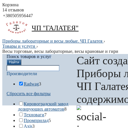
Корзина
14 отзывов
+380505956447
ЧП "ГАЛАТЕЯ"
Приборы лабораторные и весы любые. ЧП Галатея
›
Товары и услуги
›
Весы торговые, весы лабораторные, весы крановые и гири
Поиск товаров и услуг
Сайт созд
Найти
Приборы л
Производители
ЧП Галатея
Radwag
3
Сбросить все фильтры
содержим
Кировоградский завод
дозирующих автоматов
8
Техноваги
7
Промприлад
5
Axis
3