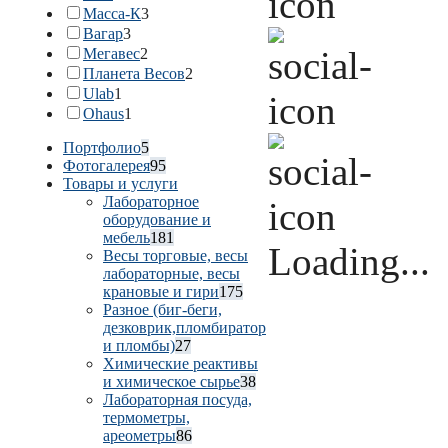
Масса-К
3
Вагар
3
Мегавес
2
Планета Весов
2
Ulab
1
Ohaus
1
Портфолио
5
Фотогалерея
95
Товары и услуги
Лабораторное
оборудование и
мебель
181
Loading...
Весы торговые, весы
лабораторные, весы
крановые и гири
175
Разное (биг-беги,
дезковрик,пломбиратор
и пломбы)
27
Химические реактивы
и химическое сырье
38
Лабораторная посуда,
термометры,
ареометры
86