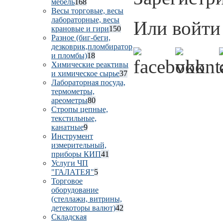
мебель
168
Весы торговые, весы
лабораторные, весы
Или войти 
крановые и гири
150
Разное (биг-беги,
дезковрик,пломбиратор
и пломбы)
18
Химические реактивы
и химическое сырье
37
Лабораторная посуда,
термометры,
ареометры
80
Стропы цепные,
текстильные,
канатные
9
Инструмент
измерительный,
приборы КИП
41
Услуги ЧП
"ГАЛАТЕЯ"
5
Торговое
оборудование
(стеллажи, витрины,
детекоторы валют)
42
Складская