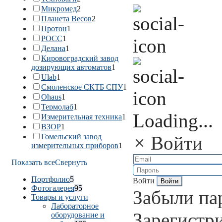
Микромед
2
Планета Весов
2
Протон
1
РОСС
1
Делана
1
Кировоградский завод
дозирующих автоматов
1
Ulab
1
Смоленское СКТБ СПУ
1
Ohaus
1
Термолаб
1
Loading...
Измерительная техника
1
ВЗОР
1
Гомельский завод
×
Войти
измерительных приборов
1
Показать все
Свернуть
Портфолио
5
Войти
Фотогалерея
95
Забыли па
Товары и услуги
Лабораторное
Зарегистр
оборудование и