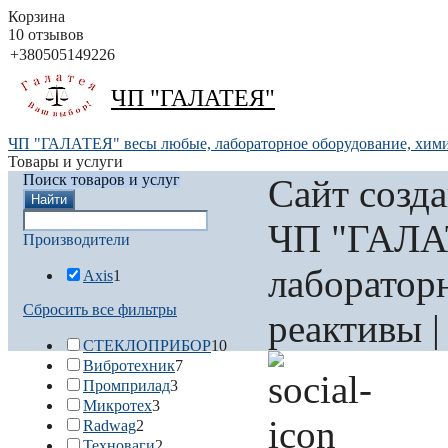
Корзина
10 отзывов
+380505149226
ЧП "ГАЛАТЕЯ"
ЧП "ГАЛАТЕЯ" весы любые, лабораторное оборудование, хим
Товары и услуги
Поиск товаров и услуг
Сайт созд
Найти
ЧП "ГАЛА
Производители
лаборатор
Axis
1
Сбросить все фильтры
реактивы 
СТЕКЛОПРИБОР
10
Вибротехник
7
Промприлад
3
Микротех
3
Radwag
2
Техноваги
2